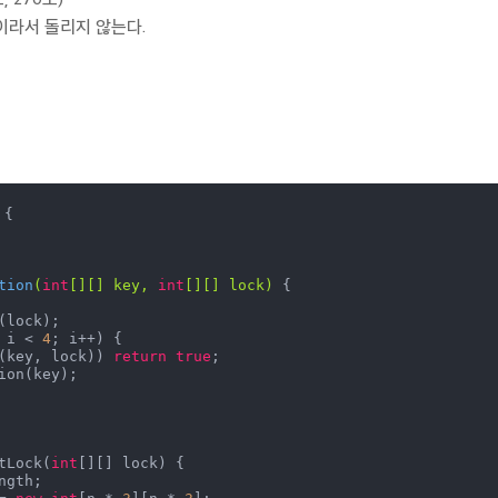
값이라서 돌리지 않는다.
 
{

tion
(
int
[][] key, 
int
[][] lock)
{

 i < 
4
; i++) {

(key, lock)) 
return
true
;

tLock(
int
[][] lock) {

ngth;
