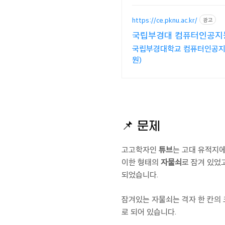
https://ce.pknu.ac.kr/
광고
국립부경대 컴퓨터인공지
국립부경대학교 컴퓨터인공지능
원)
📌
문제
고고학자인
튜브
는 고대 유적지에
이한 형태의
자물쇠
로 잠겨 있었
되었습니다.
잠겨있는 자물쇠는 격자 한 칸의
로 되어 있습니다.