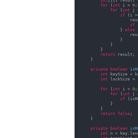
int
[][] result 
for
 (
int
 i = 
0
;
for
 (
int
 j 
if
 (i >
                    result[i][j] = lock[i - n][j - n];

if
 
                } 
else
 
       
                }

            }

        }

return
 result;

    }

private
boolean
isM
int
 keySize = k
int
 lockSize = 
for
 (
int
 i = 
0
;
for
 (
int
 j 
if
 (isM
            }

        }

return
false
;

    }

private
boolean
isM
int
 n = key.leng