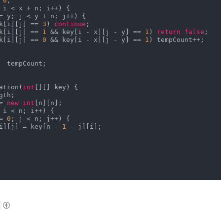
 
0
;

 i < x + n; i++) {

= y; j < y + n; j++) {

k[i][j] == 
3
) 
continue
;

k[i][j] == 
1
 && key[i - x][j - y] == 
1
) 
return
false
;

k[i][j] == 
0
 && key[i - x][j - y] == 
1
) tempCount++;

  tempCount;

ation(
int
[][] key) {

th;

= 
new
int
[n][n];

 i < n; i++) {

= 
0
; j < n; j++) {

    result[i][j] = key[n - 
1
 - j][i];
