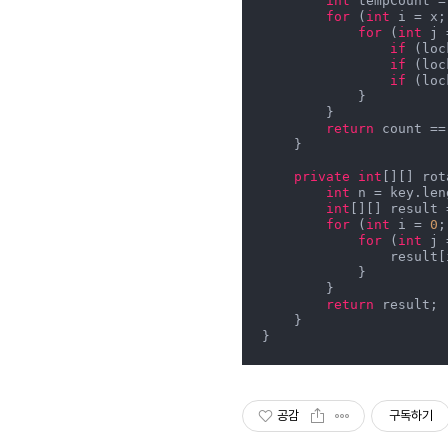
int
 tempCount =
for
 (
int
 i = x;
for
 (
int
 j 
if
 (loc
if
 (loc
if
 (loc
            }

        }

return
 count ==
    }

private
int
[][] rot
int
 n = key.leng
int
[][] result 
for
 (
int
 i = 
0
;
for
 (
int
 j 
            
            }

        }

return
 result;

    }

공감
구독하기