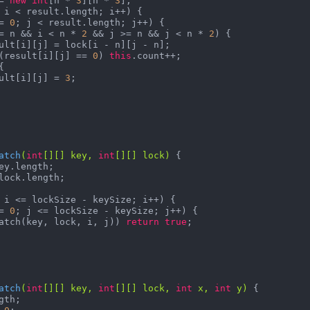
= 
new
int
[n * 
3
][n * 
3
];

 i < result.length; i++) {

= 
0
; j < result.length; j++) {

= n && i < n * 
2
 && j >= n && j < n * 
2
) {

(result[i][j] == 
0
) 
this
.count++;

{

             result[i][j] = 
3
;

atch
(
int
[][] key, 
int
[][] lock)
{

ey.length;

lock.length;

 i <= lockSize - keySize; i++) {

= 
0
; j <= lockSize - keySize; j++) {

atch(key, lock, i, j)) 
return
true
;

atch
(
int
[][] key, 
int
[][] lock, 
int
 x, 
int
 y)
{

th;
