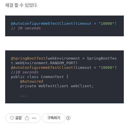
해결 할 수 있었다.
@AutoConfigureWebTestClient(timeout = 
"10000"
)
// 10 seconds
@SpringBootTest
(webEnvironment = SpringBootTes
@AutoConfigureWebTestClient
(timeout = 
"10000"
) 
//10 seconds
public class CommonTest {

@Autowired
    private WebTestClient webClient;

    ...
공감
구독하기