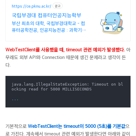
https://ce.pknu.ac.kr/
광고
국립부경대 컴퓨터인공지능학부
부산 최초의 대학, 국립부경대학교 - 컴
퓨터공학전공, 인공지능전공 : 과학기술
정보통신부 소프트웨어중심대학 선정
(187억원 지원)
WebTestClient를 사용했을 때, timeout 관련 예외가 발생했다.
아
무래도 외부 API와 Connection 때문에 생긴 문제라고 생각이 든
다.
java.lang.IllegalStateException: Timeout on bl
ocking read for 5000 MILLISECONDS

...
기본적으로
WebTestClient는 timeout이 5000 (5초)를 기본값
으
로 가진다. 계속해서 timeout 관련 예외가 발생한다면 아래와 같이