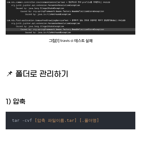
그림[1] travis ci 테스트 실패
📌
폴더로 관리하기
1) 압축
tar -cvf 
[압축 파일이름.tar]
[.폴더명]