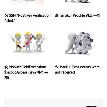
🛠 SSH "Host key verification
🛠 heroku: Procfile 경로 문제
failed."
🛠 NoSuchFieldException:
🔨 IntelliJ: Test events were
$jacocoAccess (java 버전 문
not received
제)