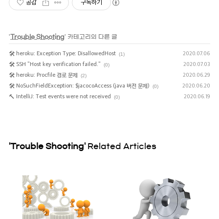
공감
구독하기
'
Trouble Shooting
' 카테고리의 다른 글
🛠 heroku: Exception Type: DisallowedHost
2020.07.06
(1)
🛠 SSH "Host key verification failed."
2020.07.03
(0)
🛠 heroku: Procfile 경로 문제
2020.06.29
(2)
🛠 NoSuchFieldException: $jacocoAccess (java 버전 문제)
2020.06.20
(0)
🔨 IntelliJ: Test events were not received
2020.06.19
(0)
'Trouble Shooting'
Related Articles