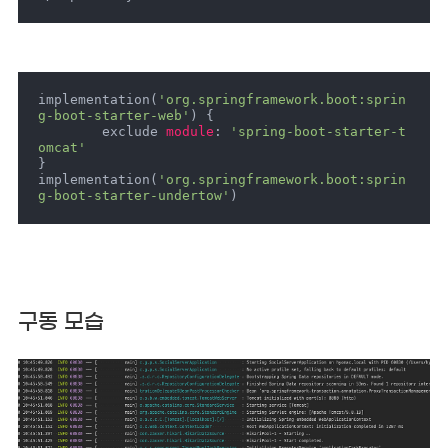
implementation(
'org.springframework.boot:sprin
g-boot-starter-web'
) {

	exclude 
module
: 
'spring-boot-starter-t
omcat'
}

implementation(
'org.springframework.boot:sprin
g-boot-starter-undertow'
)
구동 모습