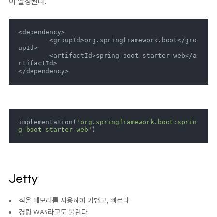
이 설정된다.
<dependency>

	<groupId>org.springframework.boot</gro
upId>

	<artifactId>spring-boot-starter-web</a
rtifactId>

</dependency>
implementation(
'org.springframework.boot:sprin
g-boot-starter-web'
)
Jetty
적은 메모리를 사용하여 가볍고, 빠르다.
경량 WAS라고도 불린다.