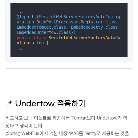
@Import({ServletWebServerFactoryAutoConfig
uration.BeanPostProcessorsRegistrar.class, 
EmbeddedTomcat.class, EmbeddedJetty.class, 
EmbeddedUndertow.class})
public
class
ServletWebServerFactoryAutoCo
nfiguration
{

...
📌
Undertow 적용하기
비교하고 보니 디폴트로 제공하는 Tomcat보다 Undertow가 더
낫다고 생각이 든다.
(Spring WebFlux에서 기본 내장 WAS를 Netty로 제공하는 것을