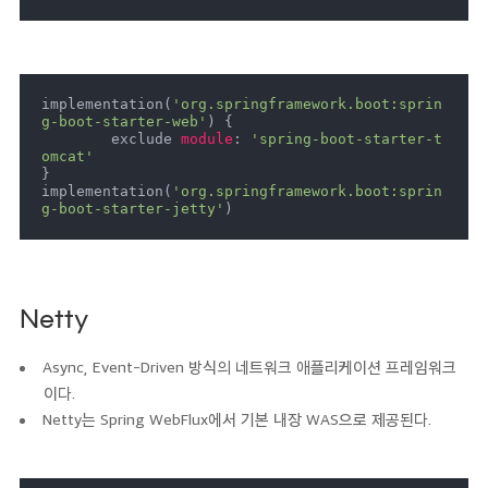
implementation(
'org.springframework.boot:sprin
g-boot-starter-web'
) {

	exclude 
module
: 
'spring-boot-starter-t
omcat'
}

implementation(
'org.springframework.boot:sprin
g-boot-starter-jetty'
)
Netty
Async, Event-Driven 방식의 네트워크 애플리케이션 프레임워크
이다.
Netty는 Spring WebFlux에서 기본 내장 WAS으로 제공된다.