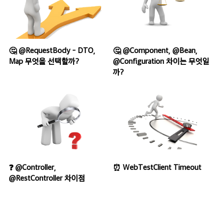
🤔 @RequestBody - DTO,
🤔 @Component, @Bean,
Map 무엇을 선택할까?
@Configuration 차이는 무엇일
까?
❓ @Controller,
⏰ WebTestClient Timeout
@RestController 차이점