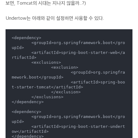
보면, Tomcat의 시대는 지나지 않을까..?)
Undertow는 아래와 같이 설정하면 사용할 수 있다.
<dependency>

	<groupId>org.springframework.boot</gro
upId>

	<artifactId>spring-boot-starter-web</a
rtifactId>

	<exclusions>

		<exclusion>

			<groupId>org.springfra
mework.boot</groupId>

			<artifactId>spring-boo
t-starter-tomcat</artifactId>

		</exclusion>

	</exclusions>

</dependency>

<dependency>

	<groupId>org.springframework.boot</gro
upId>

	<artifactId>spring-boot-starter-undert
ow</artifactId>

</dependency>