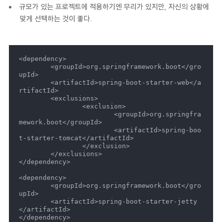
규모가 있는 프로젝트에 적용하기엔 무리가 있지만, 자신의 상황에
맞게 선택하는 것이 좋다.
<dependency>

	<groupId>org.springframework.boot</gro
upId>

	<artifactId>spring-boot-starter-web</a
rtifactId>

	<exclusions>

		<exclusion>

			<groupId>org.springfra
mework.boot</groupId>

			<artifactId>spring-boo
t-starter-tomcat</artifactId>

		</exclusion>

	</exclusions>

</dependency>

<dependency>

	<groupId>org.springframework.boot</gro
upId>

	<artifactId>spring-boot-starter-jetty
</artifactId>

</dependency>