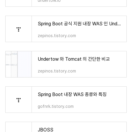
undertow.io
Spring Boot 공식 지원 내장 WAS 인 Undertow 을 씁시다.
zepinos.tistory.com
Undertow 와 Tomcat 의 간단한 비교
zepinos.tistory.com
Spring Boot 내장 WAS 종류와 특징
gofnrk.tistory.com
JBOSS