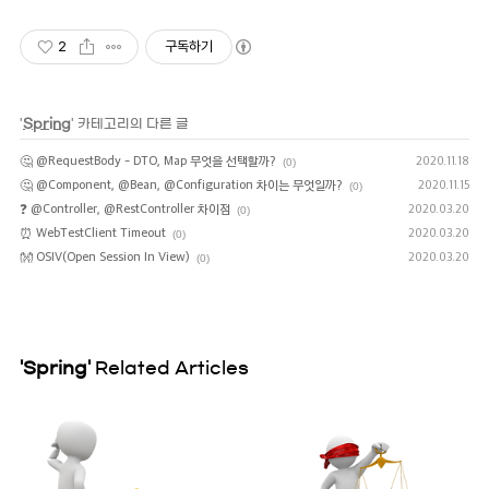
2
구독하기
'
Spring
' 카테고리의 다른 글
🤔 @RequestBody - DTO, Map 무엇을 선택할까?
2020.11.18
(0)
🤔 @Component, @Bean, @Configuration 차이는 무엇일까?
2020.11.15
(0)
❓ @Controller, @RestController 차이점
2020.03.20
(0)
⏰ WebTestClient Timeout
2020.03.20
(0)
👐 OSIV(Open Session In View)
2020.03.20
(0)
'Spring'
Related Articles