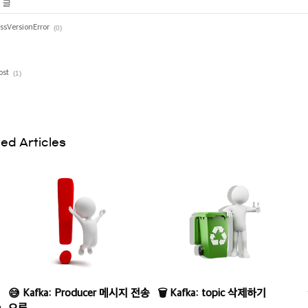
 글
ssVersionError
(0)
ost
(1)
ed Articles
😅 Kafka: Producer 메시지 전송
🗑 Kafka: topic 삭제하기
sionError
오류