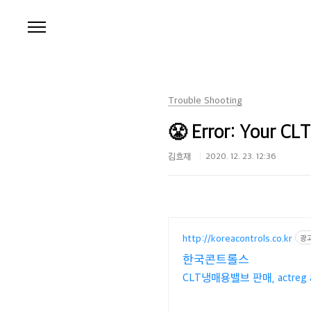
본문 바로가기
Trouble Shooting
😤 Error: Your CL
김효재
2020. 12. 23. 12:36
http://koreacontrols.co.kr
광
한국콘트롤스
CLT냉매용밸브 판매, actreg 