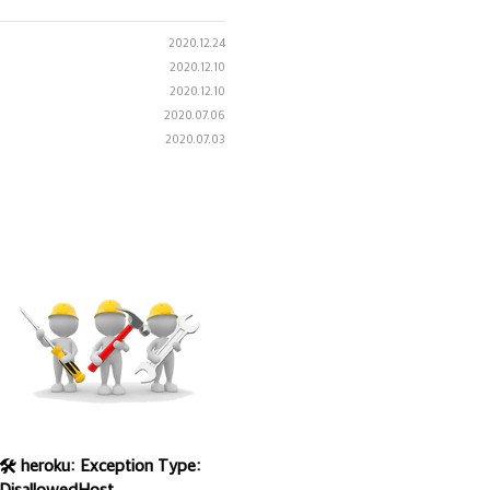
2020.12.24
2020.12.10
2020.12.10
2020.07.06
2020.07.03
🛠 heroku: Exception Type:
DisallowedHost