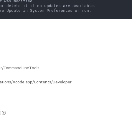
r was modified.

or delete it 
if
 no updates are available.

re Update in System Preferences or run:
per/CommandLineTools
cations/Xcode.app/Contents/Developer