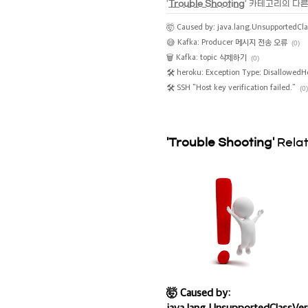
'
Trouble Shooting
' 카테고리의 다른
🤯 Caused by: java.lang.UnsupportedCla
😅 Kafka: Producer 메시지 전송 오류
(0)
🗑 Kafka: topic 삭제하기
(0)
🛠 heroku: Exception Type: DisallowedH
🛠 SSH "Host key verification failed."
(0)
'Trouble Shooting'
Relat
🤯 Caused by:
java.lang.UnsupportedClassVer