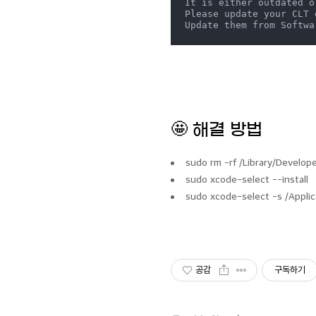
It is either outdated o
Please update your CLT 
Update them from Softwa
🤩 해결 방법
sudo rm -rf /Library/Develo
sudo xcode-select --install
sudo xcode-select -s /Appli
공감
구독하기