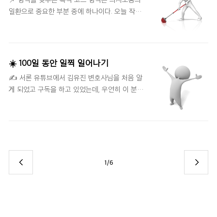
있어야 진정한 의미를 가지는 클래스를 나타낼
은 트랜잭션과 비슷하다. try에서 ..
일환으로 중요한 부분 중에 하나이다. 오늘 작성
수 있다. 즉 개발자는 객체의 자료를 표현할 가장
한 코드는 변경될 가능성이 높다. 따라서 오늘 작
좋은 방법을 신중하게 고민해야 한다. 생각 없이
성한 코드의 가독성은 앞으로 많은 영향을 미칠
get/set 함수를 추가하면 안 된다. public class
수 있다. 즉 유지보수와 확장성에 영향을 미칠 수
Point { public double x; public double y; }
있어 코드 형식에 대해 깊게 고민할 필요가 있다.
public interface Point { double getX();
☀️ 100일 동안 일찍 일어나기
코드 형식을 생각하지 않고 마구잡이로 개발하다
double getY..
✍️ 서론 유튜브에서 김유진 변호사님을 처음 알
보면 내가 지금 제대로 하고 있는지 의심만 가득
게 되었고 구독을 하고 있었는데, 우연히 이 분이
생길 수 있다. 📌 적절한 행 길이 유지하기 소스
쓰신 '나의 하루는 4시 30분에 시작된다'라는 책
코드 길이가 길수록 이해하기 힘들다. 아무래도
을 선물 받아 읽게 되었다. 최근 코로나로 인해
짧은 코드가 이해하기 쉽다. 대다수 신문 기사는
학교도 온라인으로 진행되어서 아침 약속이 없으
짧은 것을 볼 수 있다. 날짜, 이름, 사실 등 뒤죽박
면 4시가 넘어 잠자리에 들고, 점심시간이 되면
죽 섞은 기사를 읽는다면 금방 읽다가 포기할 것
일어나곤 했다. 계획을 세우고 실행하고 있는데
이다. 코드는 신문 기사와 같다. 간단하고 짧게 이
이상하게 수면시간이 일정하지 않아 하루를 잘못
루어져야 한다. 대부분의 코드는 왼..
1/6
보내고 있다는 생각이 든다. 그래서 일찍 일어나
는 습관을 가지고자, 100일 동안 진행하는 것을
목표로 한다. ☀️ 후기 4시 30분에 일어나기에는
너무나 일찍 잠들어야 해서 약속이 있으면 오히
려 스트레스였다. 그래서 5시 30분으로 타협하