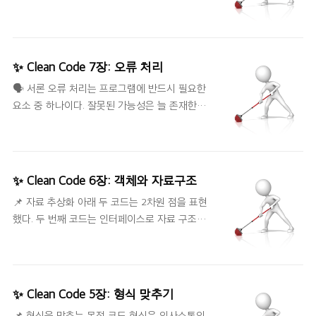
파일은 실패하지 않으면서 실행이 실패하는 정도
행이 없다면 벽이 사라지게 된다. 욱제의 캐릭터
로만 단위 테스트를 작성한다. 현재 실패하는 테
는 1초에 인접한 한 칸 또는 대각선 방향으로 인
스트를 통과할 정도로만 실제 코드를 작성한다.
접한 한 칸으로 이동하거나, 현재 위치에 서 있을
TDD는 실제 코드를 짜기 전에 단위 테스트부터
수 있다. 이동할 때는 빈 칸으로만 이동할 수 있
✨ Clean Code 7장: 오류 처리
짜라고 요구하고 있다. 이렇게 하다 보면 많은 테
다. 1초 동안 욱제의 캐릭터가 먼저 이동하고, 그
🗣 서론 오류 처리는 프로그램에 반드시 필요한
스트 케이스가 나오게 된다. 하지만 실제 코드와
다음 벽이 이동한다. 벽이 캐릭터가 있는 칸으로
요소 중 하나이다. 잘못된 가능성은 늘 존재한다.
맞먹을 정도로 테스트 코드는 방대해지며 이에
이동하면 더 이상 캐릭터는 이..
우리는 이러한 잘못된 점을 잡을 책임이 있다. 깨
대한 관리 문제를 유발하기도 한다. 📌 테스트 코
끗한 코드와 오류 처리는 확실하게 연관성이 있
드는 깔끔하게 유지하자. 테스트 케이스의 중요
다. 여기저기 흩어진 오류 처리 코드로 실제 코드
성 개발자들은 코드의 유연성, 유지보수성, 재사
가 하는 일을 파악하기 어려울 때가 있기 때문이
용성에 대한 중요성을 알고 있다. 해당 단원에서
✨ Clean Code 6장: 객체와 자료구조
다. 따라서 우리는 깔끔하게 오류를 처리하는 기
는 이러한 중요성에 대한 버팀목이 단위 테스트
📌 자료 추상화 아래 두 코드는 2차원 점을 표현
법과 고려 사항들을 인지하고 있어야 한다. 📌 오
라고 소개한다. 이유는 테스트 케이스가 있으면
했다. 두 번째 코드는 인터페이스로 자료 구조를
류 코드보다 예외를 사용하라 오류 플래그나 호
변경에 두렵지..
명백하게 표현한다. 첫 번째 코드는 변수를
출자에게 오류 코드를 반환하여 오류를 처리하는
private로 선언하더라도 값마다 get/set 함수를
방법은 논리와 오류 처리 코드가 뒤섞여 깔끔하
제공한다면 구현을 외부로 노출시키는 것은 마찬
지 못하다. 오류가 발생하면 오류를 던지는 편이
가지다. 따라서 추상 인터페이스를 제공하여 사
훨씬 좋다. 그러면 호출자 코드가 더 깔끔해진다.
✨ Clean Code 5장: 형식 맞추기
용자가 구현을 모른 채 자료의 핵심을 조작할 수
📌 Try-Catch-Finally 문부터 작성하라 try 블록
📌 형식을 맞추는 목적 코드 형식은 의사소통의