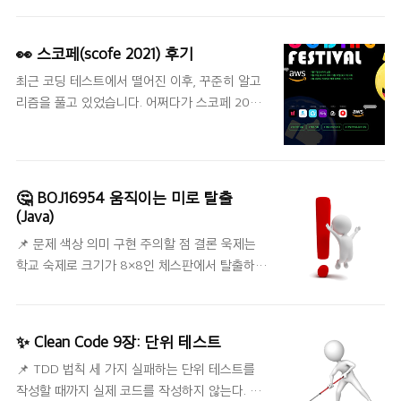
으면 웹팩을 다루는데 도움이 됩니다. 해당 배경
지식이 있는 분들은 웹팩으로 바로 넘어가셔도
👀 스코페(scofe 2021) 후기
좋습니다. ✨ Node.js 브라우저 밖에서도 자바스
최근 코딩 테스트에서 떨어진 이후, 꾸준히 알고
크립트를 실행할 수 있는 환경을 의미합니다. ✨
리즘을 풀고 있었습니다. 어쩌다가 스코페 2021
NPM(Node Package Manager) 자바스크립트
을 알게 되었고 참가에 의의만 두고, 가볍게 보자
라이브러리를 설치하고 관리할 수 있는 패키지
는 생각으로 참가하게 되었습니다. 🙋🏻‍♂️ 1차 대회
매니저입니다. 주요 명령어 npm init : 명령어 실
는 3월 20일(토) 2시부터 6시까지 4시간 동안
행 시, package.json 파일이 생성됩니다. npm
진행되었습니다. 구름 IDE를 사용했고, 백준과 프
init -y : 명령어 실행 시, package.json 파일이
🤔 BOJ16954 움직이는 미로 탈출
로그래머스를 주로 이용하다 보니 크게 다른 것
생성됩니다. npm install ${라이브러리 이름} :
(Java)
은 없었습니다. 문제는 총 6문제가 나왔고, 1번부
해당 명령어로 라이브러리 ..
📌 문제 색상 의미 구현 주의할 점 결론 욱제는
터 4번은 20점, 나머지 두 문제는 30점짜리 문제
학교 숙제로 크기가 8×8인 체스판에서 탈출하는
가 있었습니다. 처음엔 모든 문제를 가볍게 보고
게임을 만들었다. 체스판의 모든 칸은 빈 칸 또는
유형을 파악한 뒤, 배점이 높은 문제부터 풀게 되
벽 중 하나이다. 욱제의 캐릭터는 가장 왼쪽 아랫
었습니다. 5번, 6번 문제는 BFS로 풀게 되었고,
칸에 있고, 이 캐릭터는 가장 오른쪽 윗 칸으로
최근 그래프 탐색 문제를 자주 풀어서 30점짜리
✨ Clean Code 9장: 단위 테스트
이동해야 한다. 이 게임의 특징은 벽이 움직인다
두 문제는 생각보다 빠르게 풀렸습니다. (참고로
📌 TDD 법칙 세 가지 실패하는 단위 테스트를
는 점이다. 1초마다 모든 벽이 아래에 있는 행으
제출 버튼을 누르면 ..
작성할 때까지 실제 코드를 작성하지 않는다. 컴
로 한 칸씩 내려가고, 가장 아래에 있어서 아래에