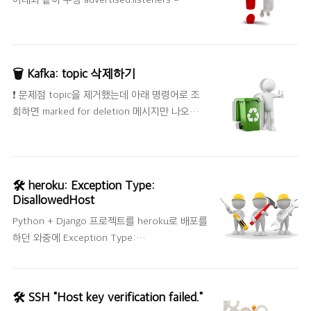
modified. Please update your CLT or delete
PLAINTEXT://localhost:9092 kafka
it if no updates are available. Update them
LEADER_NOT_AVAILABLE 에러 kafka
from Software Update in System
LEADER_NOT_AVAILABLE 에러 발생 시 메세지
Preferences or run: 🤩 해결 방법 sudo rm -rf
를 생성할때 LEADER_NOT_AVAILABLE 에러가
/Library/Develope..
🗑 Kafka: topic 삭제하기
발생하면서 안될 경우 ex) WARN Error while
❗️ 문제점 topic을 제거했는데 아래 명령어로 조
fetching metadata with correlation id 0 :
회하면 marked for deletion 메시지만 나오고
{topic_name=LEADER_NOT_AVAILABLE}
완전히 제거되지 않는 문제가 생겼습니다. 해당
(org.apache.afka.clients.Ne 17billion.github.io
글은 topic을 완전히 제거하기 위한 방법에 알아
보고자 합니다. ./bin/kafka-topics.sh --list --
zookeeper host:port 🤩 해결 방법 (1)
🛠 heroku: Exception Type:
./config/server_properties에서 설정
DisallowedHost
delete.topic.enable = true (2) Kafka 재시작
Python + Django 프로젝트를 heroku로 배포를
(3) zookeeper-shell 접근 ./zookeeper-
하던 와중에 Exception Type:
shell.sh localhost:2181 (4) 제거해야 할
DisallowedHost 이라는 에러 메시지가 나왔다.
toptic 조회 ls /brokers/topics (5) 해당 topic
전에 heroku로 배포를 해봤던 경험이 있어서 삽
제거 rmr /brokers/topics/{t..
질했던 내용들은 노션에 정리했었다. 하지만 이
🛠 SSH "Host key verification failed."
번에는 또 다른 에러... 스택오버플로우에 검색했