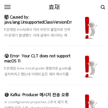
본문 바로가기
효재
🤯 Caused by:
java.lang.UnsupportedClassVersionError
❗️ 문제점 Intellij에서 자바 버전의 불일치로 인하
여 문제가 발생했다. 아래 글에서 제시하는 해결
방안으로 자바 버전도 변경해봤는데 결과는 같았
다. 🛠 NoSuchFieldException:
$jacocoAccess (java 버전 문제) 현재 프로젝트
😤 Error: Your CLT does not support
에서 git push를 하면 모든 테스트를 돌리는데,
macOS 11
아래와 같은 에러 메시지가 나왔다. 구글에 검색
❗️ 문제점 brew install gradle 명령어로 gradle을
해봤더니 나와 같은 오류가 발생했던 사람을 발
설치하려고 했는데 아래와 같은 에러 메시지를
견했다. 버전을 변경했더니 해결됐다
발견했다. 현재 나의 CLT가 옛날 버전이거나 수
hyojaedev.tistory.com 🤩 해결 방법
정되어서 현재 macOS 버전을 지원하지 않았다.
Command + 쉼표(,) 또는 Preferences Build,
그래서 CLT를 업데이트 하거나 삭제해야 한다고
Execution, Deployment Build Tools Gradle
😅 Kafka: Producer 메시지 전송 오류
한다. Error: Your CLT does not support
Gradle JVM 나에게 맞는 버전을 선택
vi ./config/server.properties //주석 제거 후,
macOS 11. It is either outdated or was
아래와 같이 수정 advertised.listeners =