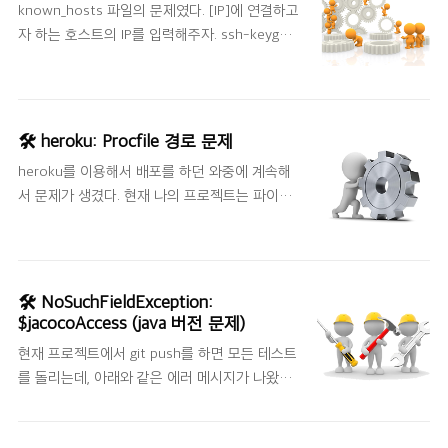
known_hosts 파일의 문제였다. [IP]에 연결하고
더니 settings.py 파일에서 아래와 같이 수정하
자 하는 호스트의 IP를 입력해주자. ssh-keygen
면 된다고 했다. 하지만 문제는 해결되지 않았고,
-R [IP]
전에 했던 프로젝트를 참고했다. '0.0.0.0'이 아
니라 '*'로 설정되어 있었다. 아래와 같이 수정하
고, 확인했더니 잘 된다!
🛠 heroku: Procfile 경로 문제
heroku를 이용해서 배포를 하던 와중에 계속해
서 문제가 생겼다. 현재 나의 프로젝트는 파이썬
과 장고를 이용하고 있다. 다른 블로그에서는
Procfile을 manage.py와 같은 경로에 두면 된다
고 했다. 나의 프로젝트는 아래와 같다.
manage.py와 같은 경로에 아래와 같은 코드를
🛠 NoSuchFieldException:
Procfile에 작성했다. web: gunicorn
$jacocoAccess (java 버전 문제)
project.wsgi --log-file - heroku 로그를 확인
현재 프로젝트에서 git push를 하면 모든 테스트
하면 code=H14 desc="No web processes
를 돌리는데, 아래와 같은 에러 메시지가 나왔다.
running" 이렇게 에러 메시지가 나왔다. Procfile
구글에 검색해봤더니 나와 같은 오류가 발생했던
의 경로를 찾지 못하는 문제라고 생각했다. 그러
사람을 발견했다. 버전을 변경했더니 해결됐다고
면 Procfile을 루트 경로에 저장해봤다. heroku