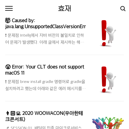
본문 바로가기
효재
🤯 Caused by:
java.lang.UnsupportedClassVersionError
❗️ 문제점 Intellij에서 자바 버전의 불일치로 인하
여 문제가 발생했다. 아래 글에서 제시하는 해결
방안으로 자바 버전도 변경해봤는데 결과는 같았
다. 🛠 NoSuchFieldException:
$jacocoAccess (java 버전 문제) 현재 프로젝트
😤 Error: Your CLT does not support
에서 git push를 하면 모든 테스트를 돌리는데,
macOS 11
아래와 같은 에러 메시지가 나왔다. 구글에 검색
❗️ 문제점 brew install gradle 명령어로 gradle을
해봤더니 나와 같은 오류가 발생했던 사람을 발
설치하려고 했는데 아래와 같은 에러 메시지를
견했다. 버전을 변경했더니 해결됐다
발견했다. 현재 나의 CLT가 옛날 버전이거나 수
hyojaedev.tistory.com 🤩 해결 방법
정되어서 현재 macOS 버전을 지원하지 않았다.
Command + 쉼표(,) 또는 Preferences Build,
그래서 CLT를 업데이트 하거나 삭제해야 한다고
Execution, Deployment Build Tools Gradle
👨🏻‍💻 2020 WOOWACON(우아한테
한다. Error: Your CLT does not support
Gradle JVM 나에게 맞는 버전을 선택
크콘서트)
macOS 11. It is either outdated or was
📌 SESSION 01: 배달의 민족 마이크로서비스