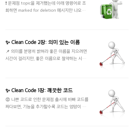
❗️ 문제점 topic을 제거했는데 아래 명령어로 조
fetching metadata with correlation id 0 :
하는 연습을 하는 것이 좋겠다. 📌 한 가지만 ..
회하면 marked for deletion 메시지만 나오고
{topic_name=LEADER_NOT_AVAILABLE}
완전히 제거되지 않는 문제가 생겼습니다. 해당
(org.apache.afka.clients.Ne 17billion.github.io
글은 topic을 완전히 제거하기 위한 방법에 알아
보고자 합니다. ./bin/kafka-topics.sh --list --
zookeeper host:port 🤩 해결 방법 (1)
✨ Clean Code 2장: 의미 있는 이름
./config/server_properties에서 설정
📌 의미를 분명히 밝혀라 좋은 이름을 지으려면
delete.topic.enable = true (2) Kafka 재시작
시간이 걸리지만, 좋은 이름으로 절약하는 시간
(3) zookeeper-shell 접근 ./zookeeper-
이 훨씬 더 많다. 변수, 함수, 클래스 이름은 존재
shell.sh localhost:2181 (4) 제거해야 할
이유, 수행 기능, 사용 방법에 대해 답할 수 있어
toptic 조회 ls /brokers/topics (5) 해당 topic
야 한다. 주석이 필요하다면 의도를 분명히 드러
제거 rmr /brokers/topics/{t..
내지 못했다는 의미이다. 의도가 드러난다면 코
✨ Clean Code 1장: 깨끗한 코드
드 이해와 변경이 용이해진다. 📌 그릇된 정보를
😡 나쁜 코드로 인한 문제점 출시에 바빠 코드를
피하라 코드의 의미를 흐릴 수 있기 때문에 그릇
짜다보면, 기능을 추가할수록 코드는 엉망이 되
된 단서를 남겨서는 안 된다. ex) accountList -
어간다. 결국엔 감당하지 못하는 수준에 이른다.
> List는 프로그래머에게 특수한 의미이다. 유사
나쁜 코드는 개발 속도를 크게 떨어뜨린다. (프로
한 개념은 유사한 표기법을 사용한다. (일관성이
젝트 초기에는 번개처럼 나가다가 결국 굼벵이처
떨어지는 표기법은 그릇된 정보) 📌 의미 있게