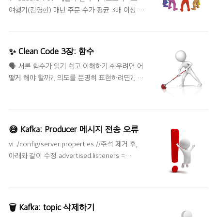
modified. Please update your CLT or delete
여행기(김영한) 매년 주문 수가 평균 3배 이상 증
it if no updates are available. Update them
가할 정도로 빠르게 성장하고 있다. 2015 하루
from Software Update in System
주문수 5만 이하 MS SQL + PHP,ASP 대부분 루
Preferences or run: 🤩 해결 방법 sudo rm -rf
비DB(MS SQL) 스터어드 프로시저 방식 사용 하
/Library/Develope..
✨ Clean Code 3장: 함수
나의 루비DB를 사용했기 때문에 장애 시 전체 서
🗣 서론 함수가 읽기 쉽고 이해하기 쉬우려면 어
비스에 장애가 발생했다. 2016 하루 주문수 10
떻게 해야 할까?, 의도를 분명히 표현하려면?, 처
만 돌파 PHP에서 Java로 변경 마이크로서비스
음 읽는 사람이 프로그램 내부를 직관적으로 파
도전 시작 (결제 서비스) 결제, 주문중계 독립
악하기 위해선? 이와 같은 질문에 답변하기 위해
IDC에서 AWS 클라우드 인프라로 이전 시작 치
몇 가지 방법을 소개하고자 한다. 📌 작게 만들어
킨 디도스 선착순 결제 할인 이벤트 (7천 원 할
라 함수를 만드는 규칙은 첫째도 작게, 둘째도 작
인) 프론트 서버 -> 주문 -> 결제 많은 트래픽으
😅 Kafka: Producer 메시지 전송 오류
아야 한다. 켄트 백의 코드를 보면 모든 함수가
로 인해 프론트 서버가 죽어버렸다. IDC에서 하
vi ./config/server.properties //주석 제거 후,
2~4줄 정도라고 한다. 그렇다면 작게 만들어야
루 만에 AWS로 이전 (장비 100대 증설) 하지만
아래와 같이 수정 advertised.listeners =
하는 이유는 무엇일까? 이에 대한 근거를 명확히
주문..
PLAINTEXT://localhost:9092 kafka
제시하기는 어렵다. 함수가 크면 그 만큼 많은 일
LEADER_NOT_AVAILABLE 에러 kafka
을 하고 있는 것이 아닐까? 블록과 들여쓰기 중
LEADER_NOT_AVAILABLE 에러 발생 시 메세지
첩 구조가 생길만큼 함수는 커지면 안된다. 들여
를 생성할때 LEADER_NOT_AVAILABLE 에러가
쓰기 수준은 1단이나 2단을 넘어서면 안된다고
🗑 Kafka: topic 삭제하기
발생하면서 안될 경우 ex) WARN Error while
책에서 소개한다. 하지만 극단적으로 1단을 유지