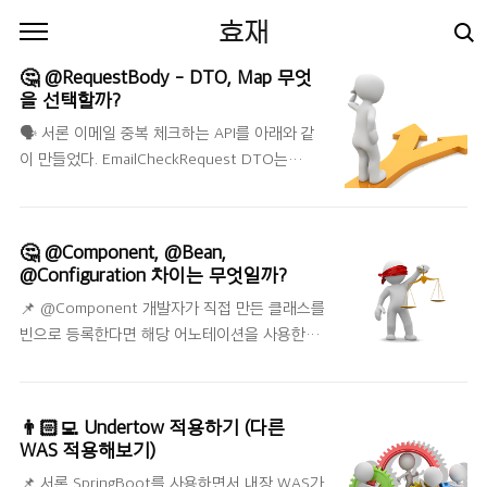
본문 바로가기
효재
🤔 @RequestBody - DTO, Map 무엇
을 선택할까?
🗣 서론 이메일 중복 체크하는 API를 아래와 같
이 만들었다. EmailCheckRequest DTO는
email만 있는 DTO이다. 최근 무의식적으로
DTO를 생성하고 있는 것 같았다. Map을 사용할
수도 있는데 나만의 기준을 정하는 것이 필요하
🤔 @Component, @Bean,
다고 생각하였다. public ApiResult
@Configuration 차이는 무엇일까?
checkEmail(@RequestBody
📌 @Component 개발자가 직접 만든 클래스를
EmailCheckRequest emailCheckRequest) { ...
빈으로 등록한다면 해당 어노테이션을 사용한다.
📌 DTO, Map 장단점 DTO Map 장점 명시적으
즉, 직접 컨트롤이 가능한 클래스를 의미한다. 📌
로 표현 할 수 있다. 추가적인 class가 필요없다.
@Bean 개발자가 컨트롤이 불가능한 외부 라이
단점 클래스를 매번 만들어야 한다. 파악하기 어
브러리 같은 경우, 설정을 위한 클래스를 빈으로
려울 수 있다. DTD에 대한 네이밍을 제대로 표현
👨🏻‍💻 Undertow 적용하기 (다른
등록한다면 해당 어노테이션을 활용한다. 📌
하기가 어려울(?) 때가 있다. 직접 key 값을 다루
WAS 적용해보기)
@Configuration 1개 이상 @Bean을 제공하는
어야 하기 때문에 휴먼 에러가 발생할..
📌 서론 SpringBoot를 사용하면서 내장 WAS가