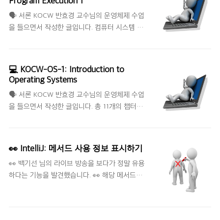
Program Execution 1
간의 내용, 사용자 프로그램이 사용하는 함수 📌
🗣 서론 KOCW 반효경 교수님의 운영체제 수업
동기식 입출력과 비동기식 입출력 동기식 입출력
을 들으면서 작성한 글입니다. 컴퓨터 시스템 구
(synchronous I/O) I/O 요청 후 입출력 작업이
조, Mode bit, Timer, Device Controller, 입출
완료된 후 제어가 사용자 프로그램에 넘어간다.
력(I/O)의 수행, 시스템 콜(System Call), 인터럽
[구현 방법 A] - I/O 요청을 후 끝날 때까지 기다
트(Interrupt) 📌 컴퓨터 시스템 구조 Main
리면, CPU를 낭비시킨다. - 매 시점 하나의 I/O만
💻 KOCW-OS-1: Introduction to
Memory CPU의 작업 공간을 말한다. device
일어날 수 있다. -> CPU를 낭비시키는 구현 방법
Operating Systems
controller 각각의 IO 디바이스를 전담하는 작은
[구현 방법 B] - I/O 요청..
🗣 서론 KOCW 반효경 교수님의 운영체제 수업
CPU 역할을 한다. device controller에는 디바
을 들으면서 작성한 글입니다. 총 11개의 챕터와
이스의 정보를 담기 위한 local buffer라는 것이
세부적으로 28개의 강의가 있다. 완강을 목표로
존재한다. [local buffer] 메인 CPU의 작업 공간
하고 있고, 강의를 들으면서 정리하고 2 회독 후
인 메인 메모리가 있듯이 디바이스 컨트롤러도
정리했던 글을 다시 수정하려고 한다. 📌 운영체
작업 공간이 필요한데 local buffer가 그 역할을
👀 IntelliJ: 메서드 사용 정보 표시하기
제(Operating System, OS)란? 일종의 소프트
한다. [질문] CPU 대신에 de..
👀 백기선 님의 라이브 방송을 보다가 정말 유용
웨어인데 컴퓨터 하드웨어 윗단에 설치되는 소프
하다는 기능을 발견했습니다. 👀 해당 메서드가
트웨어이다. 컴퓨터 하드웨어와 각종 소프트웨
어디서 몇 개 사용되고 있는지 표시해주는 기능
어, 사용자를 연결해주는 계층이다. [좁은 의미의
입니다. 먼저 Preferences를 클릭해주세요.
운영체제] 커널을 뜻하며, 운영체제의 핵심 부분
Editor - Inlay Hints - Java - Code version으
으로 메모리에 상주하는 부분 [넓은 의미의 운영