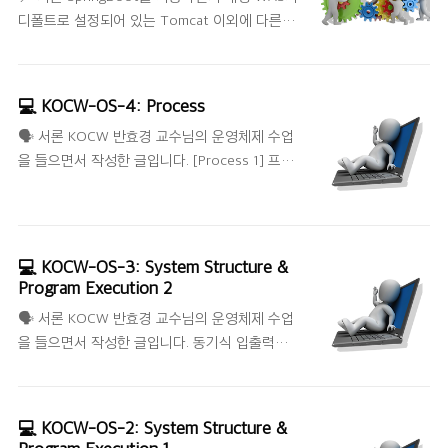
클래스라면 해당 어노테이션을 명시한다.
디폴트로 설정되어 있는 Tomcat 이외에 다른
WAS를 사용해보겠다는 생각이 다소 없었던 것
같다. SpringBoot 관련 스터디를 진행하면서 아
래와 같은 피드백을 받았고, 이번 기회에 다른
💻 KOCW-OS-4: Process
WAS를 적용해보려고 한다. 📌 Tomcat, Jetty,
🗣 서론 KOCW 반효경 교수님의 운영체제 수업
Netty, Undertow Tomcat, Jetty, Netty는 자
을 들으면서 작성한 글입니다. [Process 1] 프로
세히는 몰라도 한 번씩은 들어봤다. 사실
세스의 개념, 프로세스의 상태(Process State),
Undertow는 처음 들어봤다. 피드백 중에
프로세스의 개념, 프로세스 상태도, Process
Undertow를 왜 적용 해보라고 하는 것일까? 라
Control Block(PCB), 문맥 교환(Context
는 생각과, Tomcat 보다 장점이 있기 때문이지
Switch), 프로세스를 스케줄링하기 위한 큐,
않을까? 라고 생각했다. 그래서 그냥 사용하기 보
💻 KOCW-OS-3: System Structure &
Ready Queue와 다양한 Device Queue, 스케줄
다 다른 선택지들을 비교하며 사용해보려고 한
Program Execution 2
러(Scheduler) [Process 2, 3] Thread, Single
다. Tomcat 커뮤니티가 활발하며, 자바 진영에..
🗣 서론 KOCW 반효경 교수님의 운영체제 수업
and Multithreaded Processes, Benefits of
을 들으면서 작성한 글입니다. 동기식 입출력과
Threads, Implemetation of Threads 📌 프로
비동기식 입출력, 저장장치 계층 구조, 프로그램
세스의 개념 "Process is a program in
의 실행, 프로그램의 실행(메모리 load), 시스템
execution" 프로세스의 문맥(context) 프..
콜(System Call), DMA(Direct Memory
💻 KOCW-OS-2: System Structure &
Access), 서로 다른 입출력 명령어, 커널 주소 공